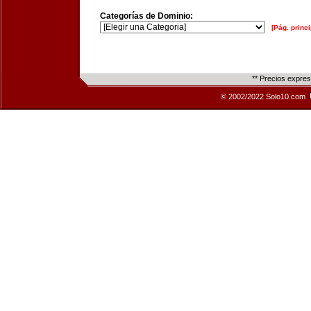
Categorías de Dominio:
[Pág. princi
** Precios expre
© 2002/2022 Solo10.com