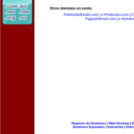
Otros dominios en venta:
PublicidadGratis.com
|
e-Productos.com
|
C
PagosInternet.com
|
e-Hondur
Registro de Dominios
|
Web Hosting
|
D
Dominios Expirados
|
Industrias
|
Indu