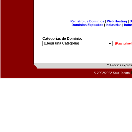
Registro de Dominios
|
Web Hosting
|
D
Dominios Expirados
|
Industrias
|
Indu
Categorías de Dominio:
[Pág. princi
** Precios expre
© 2002/2022 Solo10.com