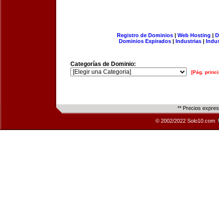
Registro de Dominios
|
Web Hosting
|
D
Dominios Expirados
|
Industrias
|
Indu
Categorías de Dominio:
[Pág. princi
** Precios expre
© 2002/2022 Solo10.com