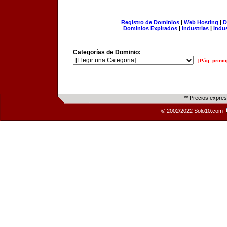
Registro de Dominios
|
Web Hosting
|
D
Dominios Expirados
|
Industrias
|
Indu
Categorías de Dominio:
[Pág. princi
** Precios expre
© 2002/2022 Solo10.com