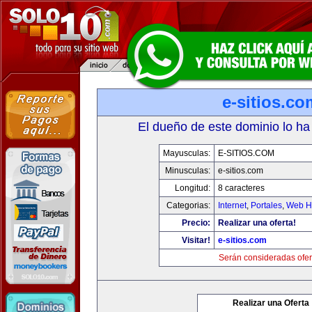
e-sitios.co
El dueño de este dominio lo ha
Mayusculas:
E-SITIOS.COM
Minusculas:
e-sitios.com
Longitud:
8 caracteres
Categorias:
Internet
,
Portales
,
Web Ho
Precio:
Realizar una oferta!
Visitar!
e-sitios.com
Serán consideradas ofer
Realizar una Oferta