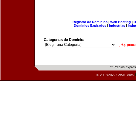
Registro de Dominios
|
Web Hosting
|
D
Dominios Expirados
|
Industrias
|
Indu
Categorías de Dominio:
[Pág. princi
** Precios expre
© 2002/2022 Solo10.com