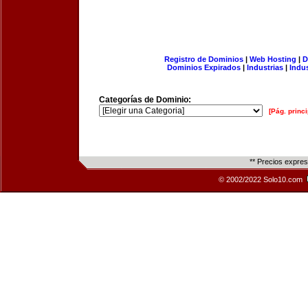
Registro de Dominios
|
Web Hosting
|
D
Dominios Expirados
|
Industrias
|
Indu
Categorías de Dominio:
[Pág. princi
** Precios expre
© 2002/2022 Solo10.com