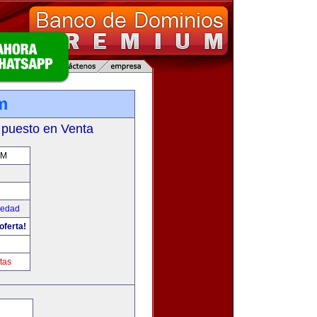
m
 puesto en Venta
OM
iedad
oferta!
tas