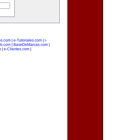
os.com
|
e-Tutoriales.com
|
i-
b.com
|
BaseDeMarcas.com
|
m
|
e-Clientes.com
|