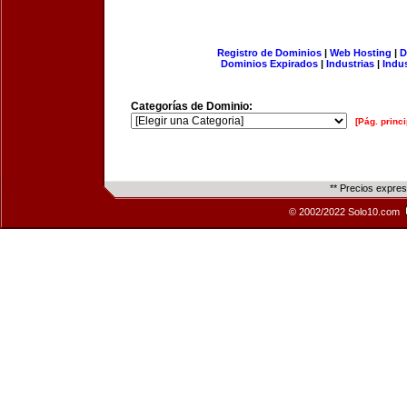
Registro de Dominios
|
Web Hosting
|
D
Dominios Expirados
|
Industrias
|
Indu
Categorías de Dominio:
[Pág. princi
** Precios expre
© 2002/2022 Solo10.com