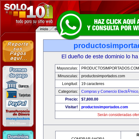
productosimport
El dueño de este dominio lo ha
Mayusculas:
PRODUCTOSIMPORTADOS.CO
Minusculas:
productosimportados.com
Longitud:
19 caracteres
Categorias:
Compras y Comercio ElectrÃ³nico
Precio:
$7,800.00
Visitar!
productosimportados.com
Serán consideradas ofer
R