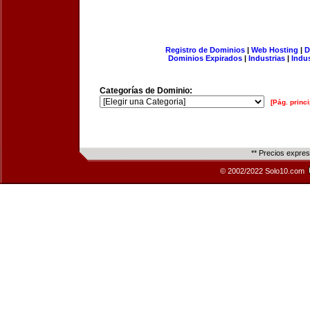
Registro de Dominios
|
Web Hosting
|
D
Dominios Expirados
|
Industrias
|
Indu
Categorías de Dominio:
[Pág. princi
** Precios expre
© 2002/2022 Solo10.com