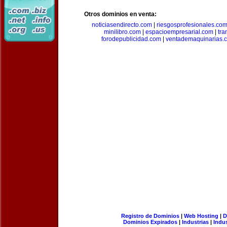
Otros dominios en venta:
noticiasendirecto.com
|
riesgosprofesionales.co
minilibro.com
|
espacioempresarial.com
|
tra
forodepublicidad.com
|
ventademaquinarias.
Registro de Dominios
|
Web Hosting
|
D
Dominios Expirados
|
Industrias
|
Indu