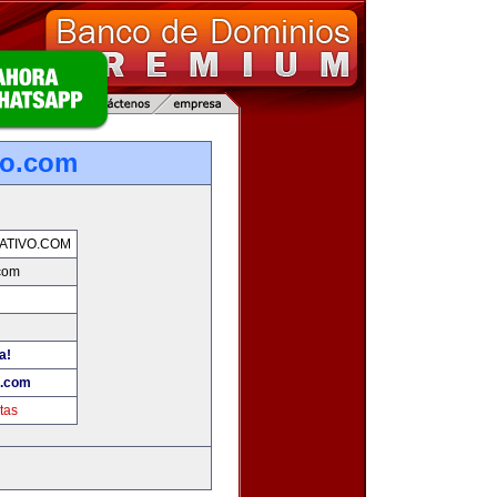
vo.com
ATIVO.COM
.com
a!
o.com
tas