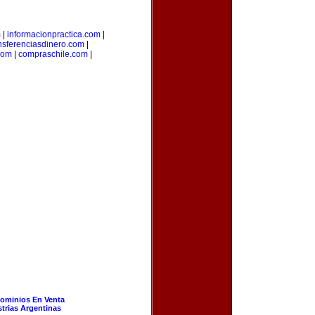
m
|
informacionpractica.com
|
nsferenciasdinero.com
|
com
|
compraschile.com
|
ominios En Venta
strias Argentinas