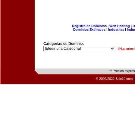
Registro de Dominios
|
Web Hosting
|
D
Dominios Expirados
|
Industrias
|
Indu
Categorías de Dominio:
[Pág. princi
** Precios expre
© 2002/2022 Solo10.com