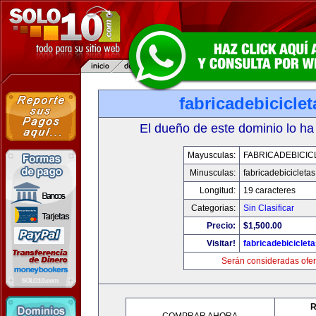
fabricadebicicle
El dueño de este dominio lo ha
Mayusculas:
FABRICADEBICIC
Minusculas:
fabricadebicicleta
Longitud:
19 caracteres
Categorias:
Sin Clasificar
Precio:
$1,500.00
Visitar!
fabricadebiciclet
Serán consideradas ofer
R