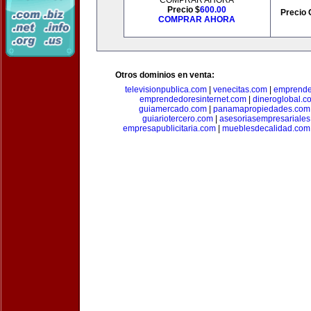
COMPRAR AHORA
Precio $
600.00
Precio 
COMPRAR AHORA
Otros dominios en venta:
televisionpublica.com
|
venecitas.com
|
emprende
emprendedoresinternet.com
|
dineroglobal.c
guiamercado.com
|
panamapropiedades.com
guiariotercero.com
|
asesoriasempresariale
empresapublicitaria.com
|
mueblesdecalidad.com