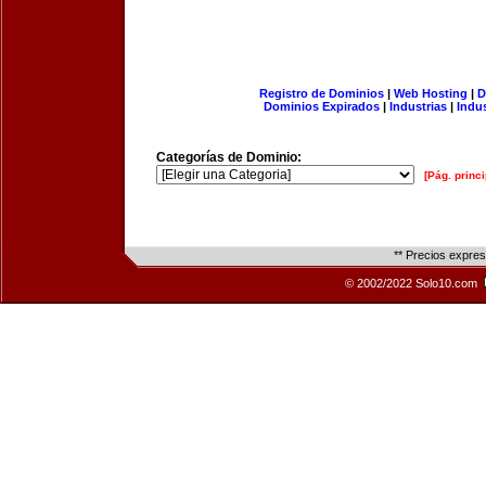
Registro de Dominios
|
Web Hosting
|
D
Dominios Expirados
|
Industrias
|
Indu
Categorías de Dominio:
[Pág. princi
** Precios expre
© 2002/2022 Solo10.com