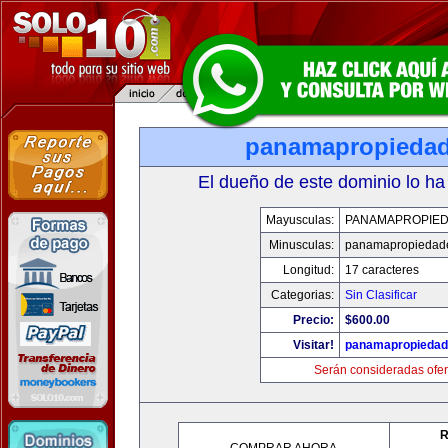
panamapropieda
El dueño de este dominio lo ha
Mayusculas:
PANAMAPROPIE
Minusculas:
panamapropiedad
Longitud:
17 caracteres
Categorias:
Sin Clasificar
Precio:
$600.00
Visitar!
panamapropieda
Serán consideradas ofer
R