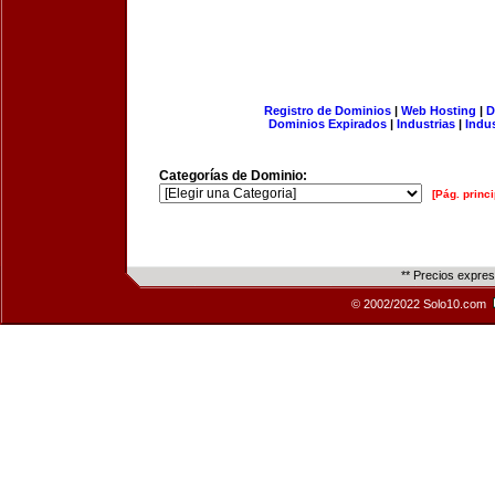
Registro de Dominios
|
Web Hosting
|
D
Dominios Expirados
|
Industrias
|
Indu
Categorías de Dominio:
[Pág. princi
** Precios expre
© 2002/2022 Solo10.com