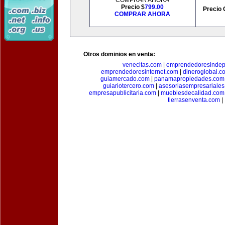
COMPRAR AHORA
Precio $
799.00
Precio 
COMPRAR AHORA
Otros dominios en venta:
venecitas.com
|
emprendedoresindep
emprendedoresinternet.com
|
dineroglobal.c
guiamercado.com
|
panamapropiedades.com
guiariotercero.com
|
asesoriasempresariale
empresapublicitaria.com
|
mueblesdecalidad.com
tierrasenventa.com
|