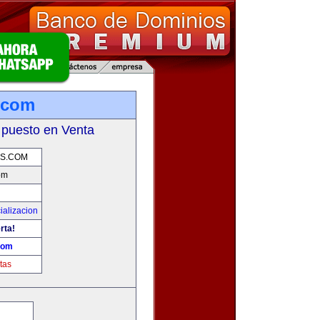
.com
 puesto en Venta
AS.COM
om
ializacion
rta!
com
tas