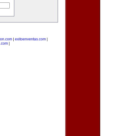
cion.com
|
exitoenventas.com
|
.com
|