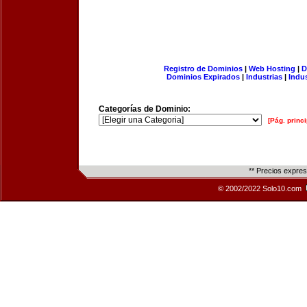
Registro de Dominios
|
Web Hosting
|
D
Dominios Expirados
|
Industrias
|
Indu
Categorías de Dominio:
[Pág. princi
** Precios expre
© 2002/2022 Solo10.com