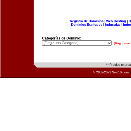
Registro de Dominios
|
Web Hosting
|
D
Dominios Expirados
|
Industrias
|
Indu
Categorías de Dominio:
[Pág. princi
** Precios expre
© 2002/2022 Solo10.com