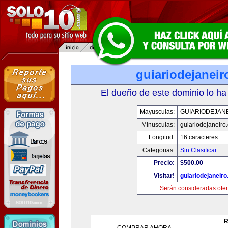
guiariodejanei
El dueño de este dominio lo ha
Mayusculas:
GUIARIODEJAN
Minusculas:
guiariodejaneiro
Longitud:
16 caracteres
Categorias:
Sin Clasificar
Precio:
$500.00
Visitar!
guiariodejaneir
Serán consideradas ofer
R