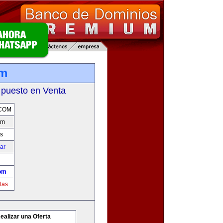
om
 puesto en Venta
COM
om
s
car
om
tas
ealizar una Oferta