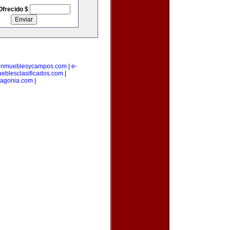
Ofrecido $
inmueblesycampos.com
|
e-
eblesclasificados.com
|
tagonia.com
|