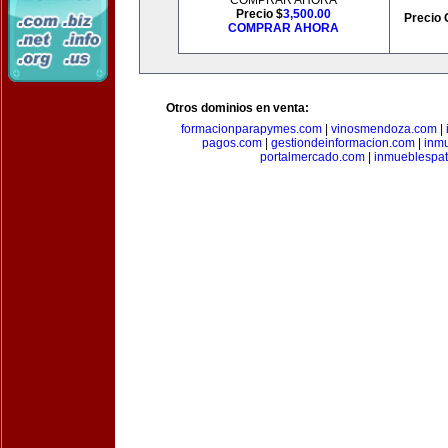
COMPRAR AHORA
Precio $
3,500.00
Precio 
COMPRAR AHORA
Otros dominios en venta:
formacionparapymes.com
|
vinosmendoza.com
|
pagos.com
|
gestiondeinformacion.com
|
inmu
portalmercado.com
|
inmueblespa