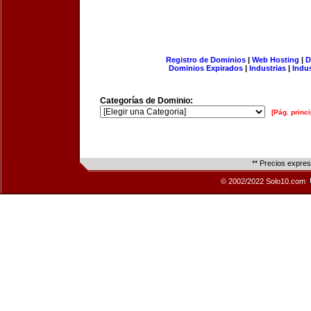
Registro de Dominios
|
Web Hosting
|
D
Dominios Expirados
|
Industrias
|
Indu
Categorías de Dominio:
[Pág. princi
** Precios expre
© 2002/2022 Solo10.com