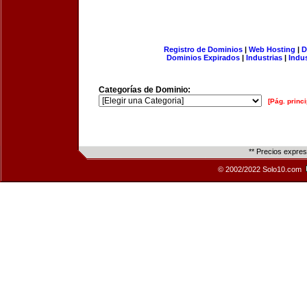
Registro de Dominios
|
Web Hosting
|
D
Dominios Expirados
|
Industrias
|
Indu
Categorías de Dominio:
[Pág. princi
** Precios expre
© 2002/2022 Solo10.com