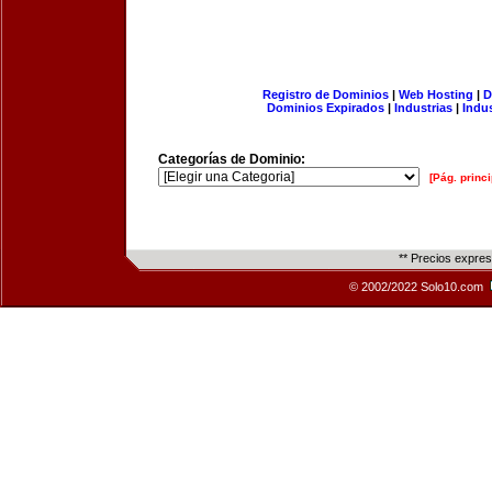
Registro de Dominios
|
Web Hosting
|
D
Dominios Expirados
|
Industrias
|
Indu
Categorías de Dominio:
[Pág. princi
** Precios expre
© 2002/2022 Solo10.com