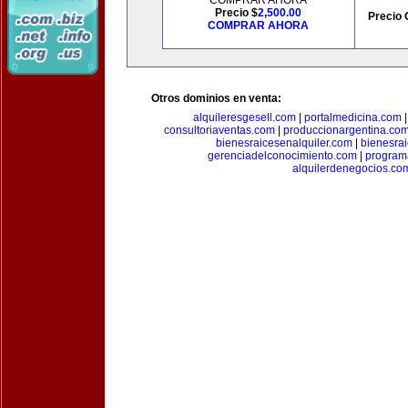
COMPRAR AHORA
Precio $
2,500.00
Precio 
COMPRAR AHORA
Otros dominios en venta:
alquileresgesell.com
|
portalmedicina.com
consultoriaventas.com
|
produccionargentina.co
bienesraicesenalquiler.com
|
bienesra
gerenciadelconocimiento.com
|
program
alquilerdenegocios.co