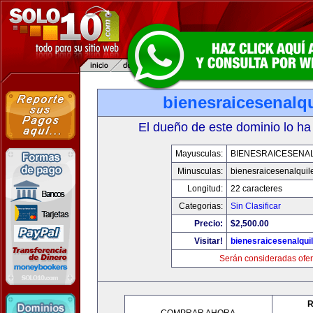
bienesraicesenalq
El dueño de este dominio lo ha
Mayusculas:
BIENESRAICESENA
Minusculas:
bienesraicesenalquil
Longitud:
22 caracteres
Categorias:
Sin Clasificar
Precio:
$2,500.00
Visitar!
bienesraicesenalqui
Serán consideradas ofer
R