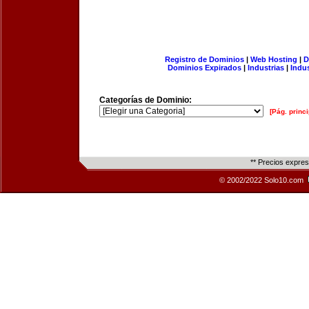
Registro de Dominios
|
Web Hosting
|
D
Dominios Expirados
|
Industrias
|
Indu
Categorías de Dominio:
[Pág. princi
** Precios expre
© 2002/2022 Solo10.com