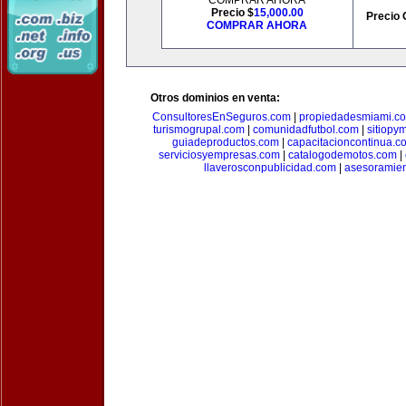
COMPRAR AHORA
Precio $
15,000.00
Precio 
COMPRAR AHORA
Otros dominios en venta:
ConsultoresEnSeguros.com
|
propiedadesmiami.c
turismogrupal.com
|
comunidadfutbol.com
|
sitiopy
guiadeproductos.com
|
capacitacioncontinua.c
serviciosyempresas.com
|
catalogodemotos.com
|
llaverosconpublicidad.com
|
asesoramie