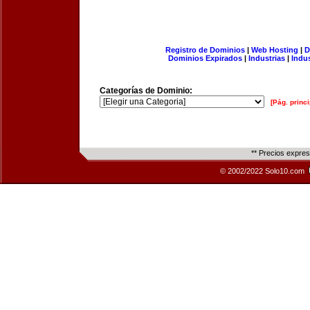
Registro de Dominios
|
Web Hosting
|
D
Dominios Expirados
|
Industrias
|
Indu
Categorías de Dominio:
[Pág. princi
** Precios expre
© 2002/2022 Solo10.com