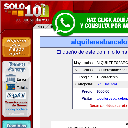
alquileresbarcel
El dueño de este dominio lo ha
Mayusculas:
ALQUILERESBAR
Minusculas:
alquileresbarcelon
Longitud:
19 caracteres
Categorias:
Sin Clasificar
Precio:
$550.00
Visitar!
alquileresbarcelon
Serán consideradas ofer
R