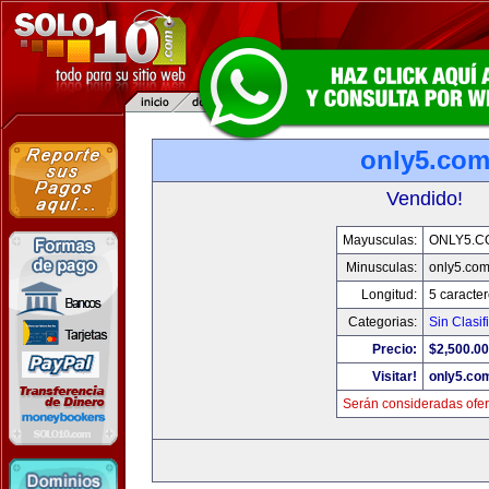
only5.co
Vendido!
Mayusculas:
ONLY5.C
Minusculas:
only5.co
Longitud:
5 caracte
Categorias:
Sin Clasif
Precio:
$2,500.00
Visitar!
only5.co
Serán consideradas ofer