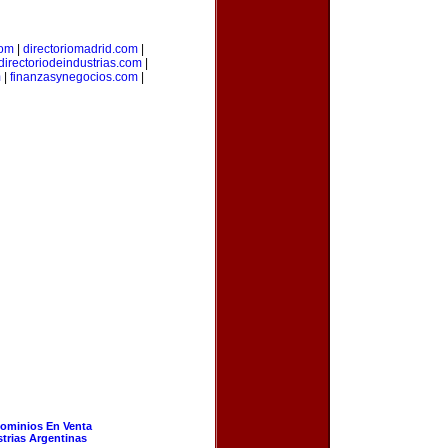
com
|
directoriomadrid.com
|
directoriodeindustrias.com
|
m
|
finanzasynegocios.com
|
ominios En Venta
strias Argentinas