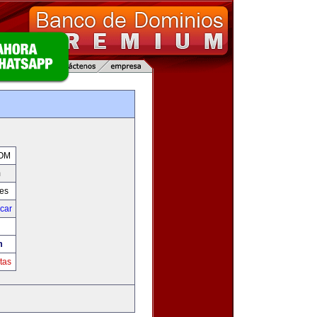
m
OM
m
res
icar
m
tas