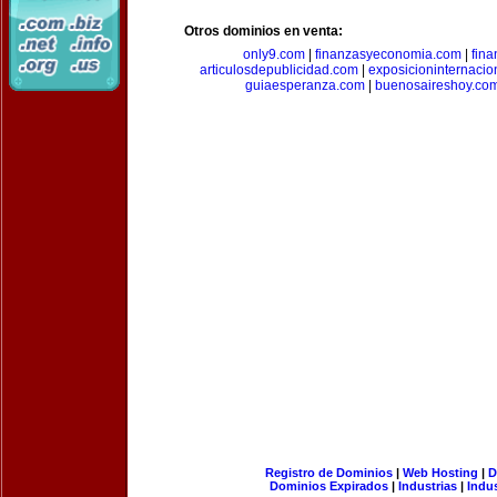
Otros dominios en venta:
only9.com
|
finanzasyeconomia.com
|
fin
articulosdepublicidad.com
|
exposicioninternacio
guiaesperanza.com
|
buenosaireshoy.co
Registro de Dominios
|
Web Hosting
|
D
Dominios Expirados
|
Industrias
|
Indu