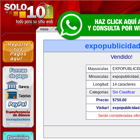
expopublicida
Vendido!
Mayusculas:
EXPOPUBLICI
Minusculas:
expopublicidad
Longitud:
14 caracteres
Categorias:
Sin Clasificar
Precio:
$750.00
Visitar!
expopublicida
Serán consideradas ofer