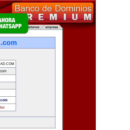
d.com
DAD.COM
.com
d.com
tas