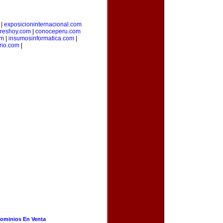
|
exposicioninternacional.com
reshoy.com
|
conoceperu.com
om
|
insumosinformatica.com
|
rio.com
|
ominios En Venta