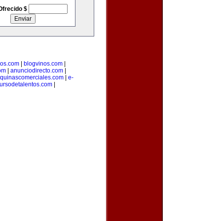
Ofrecido $
ios.com
|
blogvinos.com
|
om
|
anunciodirecto.com
|
quinascomerciales.com
|
e-
ursodetalentos.com
|