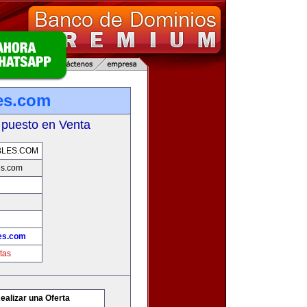
es.com
 puesto en Venta
BLES.COM
s.com
es.com
tas
ealizar una Oferta