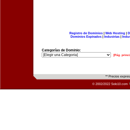
Registro de Dominios
|
Web Hosting
|
D
Dominios Expirados
|
Industrias
|
Indu
Categorías de Dominio:
[Pág. princi
** Precios expre
© 2002/2022 Solo10.com