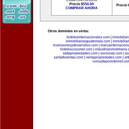
COMPRAR AHORA
Precio $
550.00
Precio 
COMPRAR AHORA
Otros dominios en venta:
hotelesinternacionales.com
|
inmobiliar
inmobiliariasguatemala.com
|
inmobiliar
inversionesydesarrollos.com
|
marcainternacion
hotelescozumel.com
|
industriainmobiliaria
saltapropiedades.com
|
sociosvip.com
|
as
santafeventas.com
|
ventapropiedades.com
|
ar
consultaporinternet.co