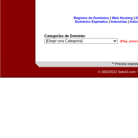
Registro de Dominios
|
Web Hosting
|
D
Dominios Expirados
|
Industrias
|
Indu
Categorías de Dominio:
[Pág. princi
** Precios expre
© 2002/2022 Solo10.com