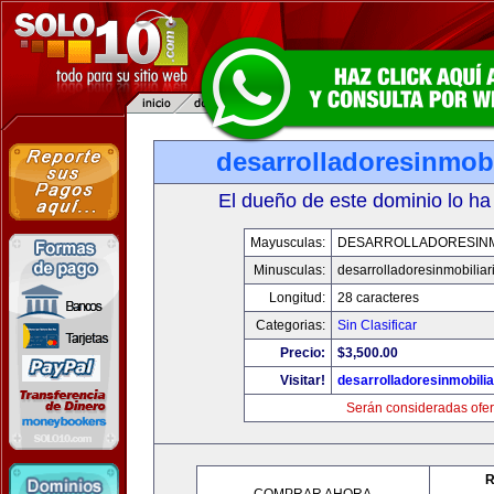
desarrolladoresinmob
El dueño de este dominio lo ha
Mayusculas:
DESARROLLADORESINM
Minusculas:
desarrolladoresinmobilia
Longitud:
28 caracteres
Categorias:
Sin Clasificar
Precio:
$3,500.00
Visitar!
desarrolladoresinmobili
Serán consideradas ofer
R