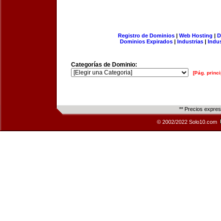
Registro de Dominios
|
Web Hosting
|
D
Dominios Expirados
|
Industrias
|
Indu
Categorías de Dominio:
[Pág. princi
** Precios expre
© 2002/2022 Solo10.com