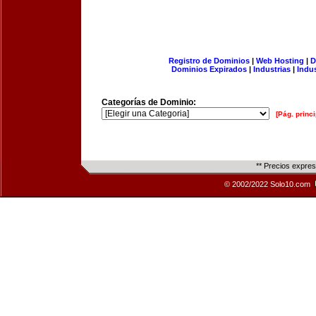
Registro de Dominios
|
Web Hosting
|
D
Dominios Expirados
|
Industrias
|
Indu
Categorías de Dominio:
[Pág. princi
** Precios expre
© 2002/2022 Solo10.com