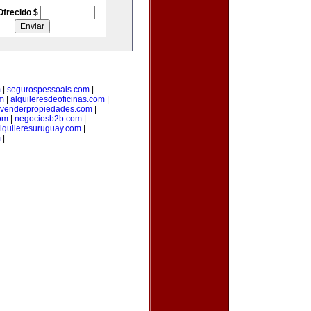
Ofrecido $
m
|
segurospessoais.com
|
m
|
alquileresdeoficinas.com
|
venderpropiedades.com
|
com
|
negociosb2b.com
|
lquileresuruguay.com
|
m
|