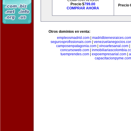
COMPRAR AHORA
Precio $
799.00
Precio 
COMPRAR AHORA
Otros dominios en venta:
empleosmadrid.com
|
madridbienesraices.co
segurosprofissionais.com
|
venezuelanegocios.co
camposenpatagonia.com
|
vinoartesanal.com
|
concursoweb.com
|
inmobiliariascolombia.
tuemprendes.com
|
expoempresarial.com
|
a
capacitacionpyme.co