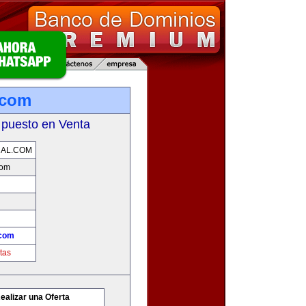
.com
 puesto en Venta
AL.COM
com
.com
tas
ealizar una Oferta