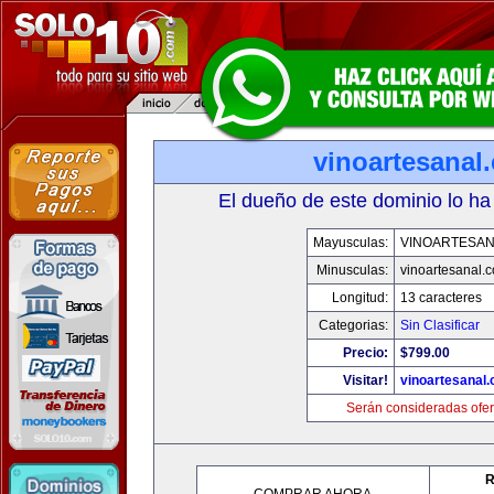
vinoartesanal
El dueño de este dominio lo ha
Mayusculas:
VINOARTESAN
Minusculas:
vinoartesanal.
Longitud:
13 caracteres
Categorias:
Sin Clasificar
Precio:
$799.00
Visitar!
vinoartesanal
Serán consideradas ofer
R