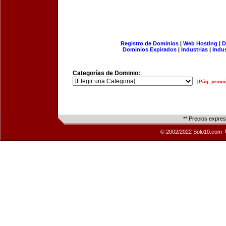
Registro de Dominios
|
Web Hosting
|
D
Dominios Expirados
|
Industrias
|
Indu
Categorías de Dominio:
[Pág. princi
** Precios expre
© 2002/2022 Solo10.com