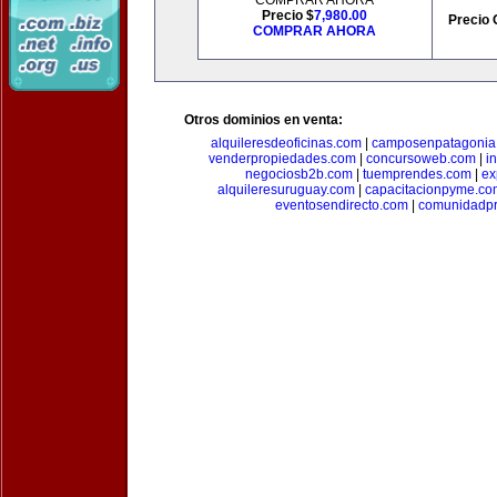
COMPRAR AHORA
Precio $
7,980.00
Precio 
COMPRAR AHORA
Otros dominios en venta:
alquileresdeoficinas.com
|
camposenpatagonia
venderpropiedades.com
|
concursoweb.com
|
i
negociosb2b.com
|
tuemprendes.com
|
ex
alquileresuruguay.com
|
capacitacionpyme.co
eventosendirecto.com
|
comunidadpr