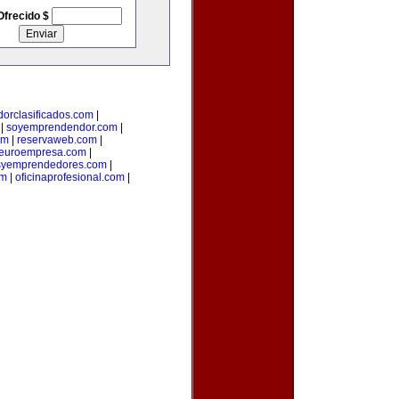
Ofrecido $
orclasificados.com
|
|
soyemprendendor.com
|
om
|
reservaweb.com
|
euroempresa.com
|
syemprendedores.com
|
om
|
oficinaprofesional.com
|