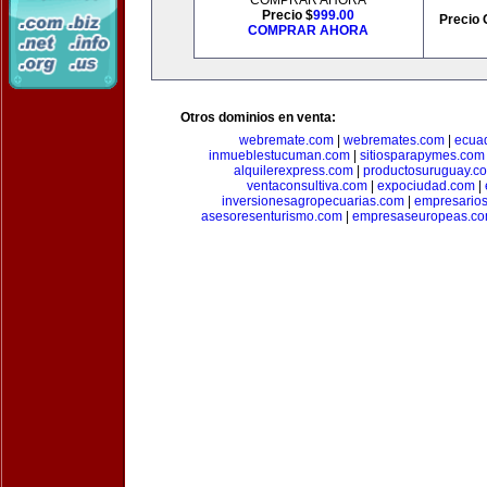
COMPRAR AHORA
Precio $
999.00
Precio 
COMPRAR AHORA
Otros dominios en venta:
webremate.com
|
webremates.com
|
ecuad
inmueblestucuman.com
|
sitiosparapymes.com
alquilerexpress.com
|
productosuruguay.c
ventaconsultiva.com
|
expociudad.com
|
inversionesagropecuarias.com
|
empresario
asesoresenturismo.com
|
empresaseuropeas.c