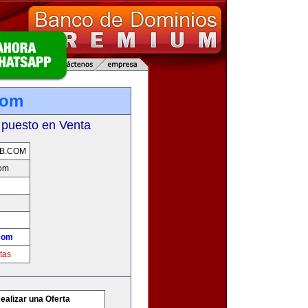
com
 puesto en Venta
B.COM
com
com
tas
ealizar una Oferta