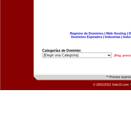
Registro de Dominios
|
Web Hosting
|
D
Dominios Expirados
|
Industrias
|
Indu
Categorías de Dominio:
[Pág. princi
** Precios expre
© 2002/2022 Solo10.com