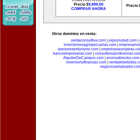
COMPRAR AHORA
Precio $
9,999.00
Precio 
COMPRAR AHORA
Otros dominios en venta:
ventaconsultiva.com
|
expociudad.com
|
inversionesagropecuarias.com
|
empresario
asesoresenturismo.com
|
empresaseuropeas.c
bancoempresarial.com
|
consultorioprofesional.co
AlquilerDeCampos.com
|
enviosdirectos.com
inversionyfinanzas.com
|
ventadebebidas.
negocioselsalvador.co