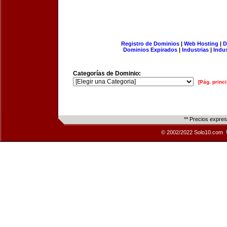
Registro de Dominios
|
Web Hosting
|
D
Dominios Expirados
|
Industrias
|
Indu
Categorías de Dominio:
[Pág. princi
** Precios expre
© 2002/2022 Solo10.com