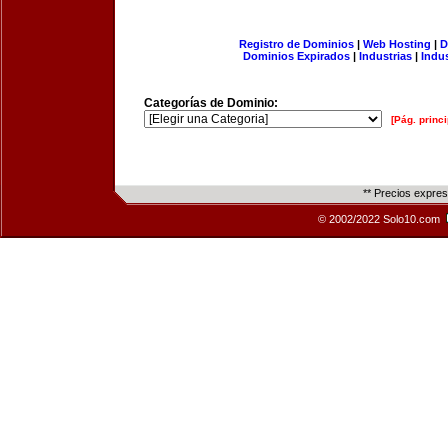
Registro de Dominios
|
Web Hosting
|
D
Dominios Expirados
|
Industrias
|
Indu
Categorías de Dominio:
[Pág. princi
** Precios expre
© 2002/2022 Solo10.com