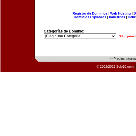
Registro de Dominios
|
Web Hosting
|
D
Dominios Expirados
|
Industrias
|
Indu
Categorías de Dominio:
[Pág. princi
** Precios expre
© 2002/2022 Solo10.com