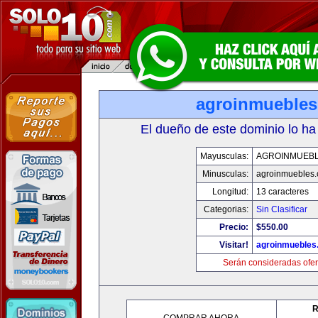
agroinmueble
El dueño de este dominio lo ha
Mayusculas:
AGROINMUEB
Minusculas:
agroinmuebles
Longitud:
13 caracteres
Categorias:
Sin Clasificar
Precio:
$550.00
Visitar!
agroinmuebles
Serán consideradas ofer
R