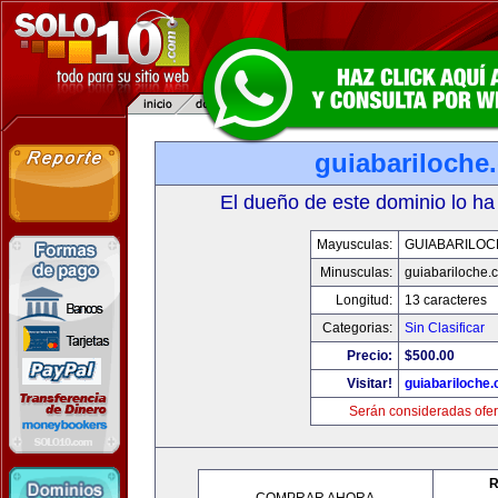
guiabariloche
El dueño de este dominio lo ha
Mayusculas:
GUIABARILOC
Minusculas:
guiabariloche.
Longitud:
13 caracteres
Categorias:
Sin Clasificar
Precio:
$500.00
Visitar!
guiabariloche
Serán consideradas ofer
R