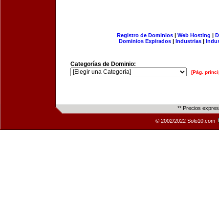
Registro de Dominios
|
Web Hosting
|
D
Dominios Expirados
|
Industrias
|
Indu
Categorías de Dominio:
[Pág. princi
** Precios expre
© 2002/2022 Solo10.com