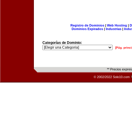
Registro de Dominios
|
Web Hosting
|
D
Dominios Expirados
|
Industrias
|
Indu
Categorías de Dominio:
[Pág. princi
** Precios expre
© 2002/2022 Solo10.com