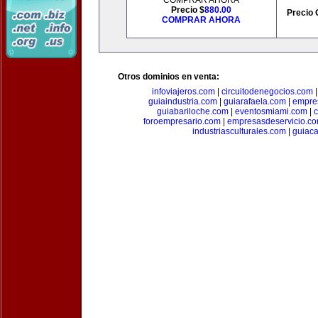
COMPRAR AHORA
Precio $
880.00
Precio 
COMPRAR AHORA
Otros dominios en venta:
infoviajeros.com
|
circuitodenegocios.com
guiaindustria.com
|
guiarafaela.com
|
empre
guiabariloche.com
|
eventosmiami.com
|
foroempresario.com
|
empresasdeservicio.c
industriasculturales.com
|
guiac