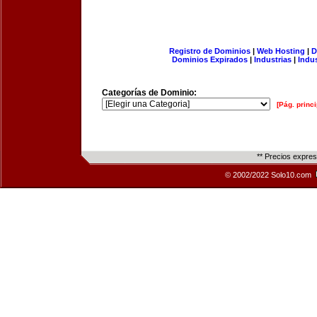
Registro de Dominios
|
Web Hosting
|
D
Dominios Expirados
|
Industrias
|
Indu
Categorías de Dominio:
[Pág. princi
** Precios expre
© 2002/2022 Solo10.com