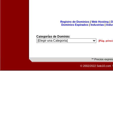
Registro de Dominios
|
Web Hosting
|
D
Dominios Expirados
|
Industrias
|
Indu
Categorías de Dominio:
[Pág. princi
** Precios expre
© 2002/2022 Solo10.com