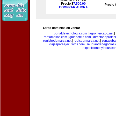
COMPRAR AHORA
Precio $
7,500.00
Precio 
COMPRAR AHORA
Otros dominios en venta:
portaldetecnologia.com
|
agromercado.net
|
redfamosos.com
|
guiahotels.com
|
directorioprofes
registrodemarca.net
|
registrarmarca.net
|
zonasuba
|
viajesparaejecutivos.com
|
reuniaodenegocios
exposicionesyferias.co