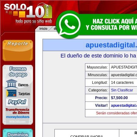
apuestadigita
El dueño de este dominio lo ha
Mayusculas:
APUESTADIGI
Minusculas:
apuestadigital
Longitud:
14 caracteres
Categorias:
Sin Clasificar
Precio:
$7,500.00
Visitar!
apuestadigital
Serán consideradas ofer
R