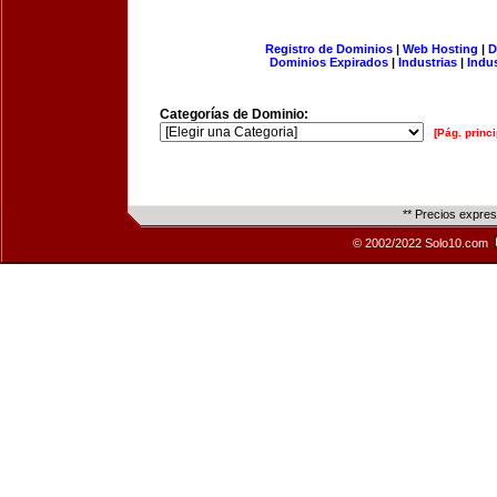
Registro de Dominios
|
Web Hosting
|
D
Dominios Expirados
|
Industrias
|
Indu
Categorías de Dominio:
[Pág. princi
** Precios expre
© 2002/2022 Solo10.com