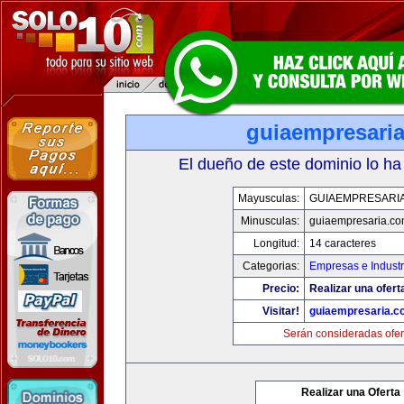
guiaempresari
El dueño de este dominio lo ha
Mayusculas:
GUIAEMPRESARI
Minusculas:
guiaempresaria.c
Longitud:
14 caracteres
Categorias:
Empresas e Industr
Precio:
Realizar una ofert
Visitar!
guiaempresaria.c
Serán consideradas ofer
Realizar una Oferta