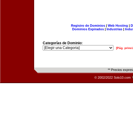
Registro de Dominios
|
Web Hosting
|
D
Dominios Expirados
|
Industrias
|
Indu
Categorías de Dominio:
[Pág. princi
** Precios expre
© 2002/2022 Solo10.com