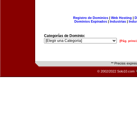
Registro de Dominios
|
Web Hosting
|
D
Dominios Expirados
|
Industrias
|
Indu
Categorías de Dominio:
[Pág. princi
** Precios expre
© 2002/2022 Solo10.com