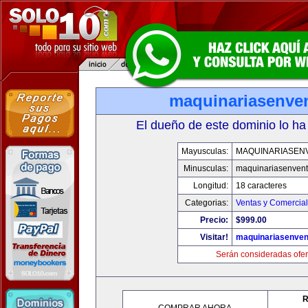
maquinariasenve
El dueño de este dominio lo ha
Mayusculas:
MAQUINARIASEN
Minusculas:
maquinariasenven
Longitud:
18 caracteres
Categorias:
Ventas y Comercial
Precio:
$999.00
Visitar!
maquinariasenve
Serán consideradas ofer
R