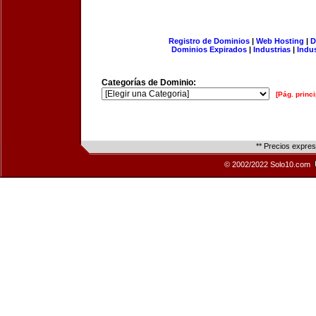
Registro de Dominios
|
Web Hosting
|
D
Dominios Expirados
|
Industrias
|
Indu
Categorías de Dominio:
[Pág. princi
** Precios expre
© 2002/2022 Solo10.com